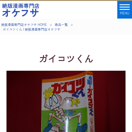
MENU
絶版漫画専門店オケフサ HOME
>
商品一覧
>
ガイコツくん | 絶版漫画専門店オケフサ
ガイコツくん