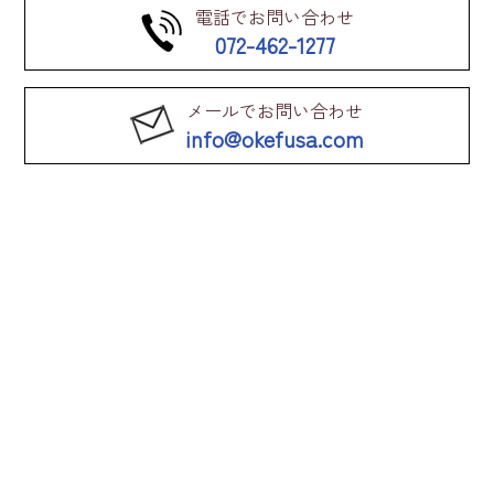
電話でお問い合わせ
072-462-1277
メールでお問い合わせ
info@okefusa.com