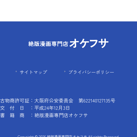
サイトマップ
プライバシーポリシー
古物商許可証：大阪府公安委員会 第622140127135号
交 付 日 ：平成24年12月3日
書 籍 商 ：絶版漫画専門店オケフサ
Copyright © 2026 絶版漫画専門店オケフサ All rights Reserved.