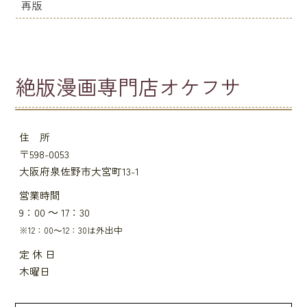
再版
絶版漫画専門店オケフサ
住 所
〒598-0053
大阪府泉佐野市大宮町13-1
営業時間
9：00 ～ 17：30
※12：00～12：30は外出中
定 休 日
木曜日