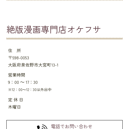
絶版漫画専門店オケフサ
住 所
〒598-0053
大阪府泉佐野市大宮町13-1
営業時間
9：00 ～ 17：30
※12：00～12：30は外出中
定 休 日
木曜日
電話でお問い合わせ