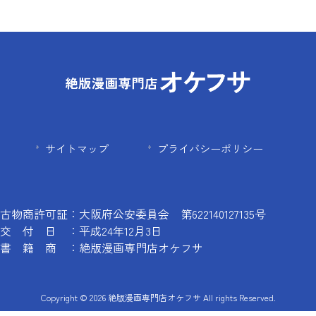
サイトマップ
プライバシーポリシー
古物商許可証：大阪府公安委員会 第622140127135号
交 付 日 ：平成24年12月3日
書 籍 商 ：絶版漫画専門店オケフサ
Copyright © 2026 絶版漫画専門店オケフサ All rights Reserved.