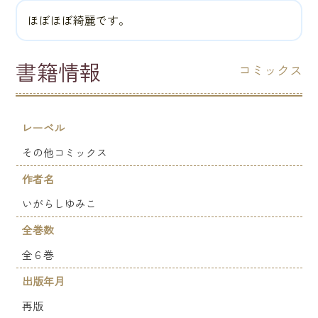
ほぼほぼ綺麗です。
書籍情報
コミックス
レーベル
その他コミックス
作者名
いがらしゆみこ
全巻数
全６巻
出版年月
再版