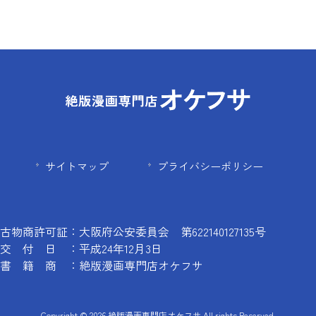
サイトマップ
プライバシーポリシー
古物商許可証：大阪府公安委員会 第622140127135号
交 付 日 ：平成24年12月3日
書 籍 商 ：絶版漫画専門店オケフサ
Copyright © 2026 絶版漫画専門店オケフサ All rights Reserved.