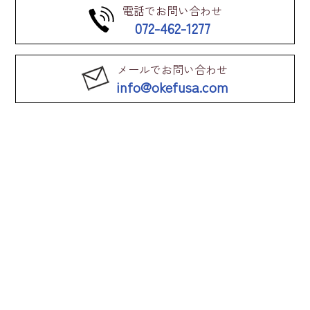
電話でお問い合わせ
072-462-1277
メールでお問い合わせ
info@okefusa.com