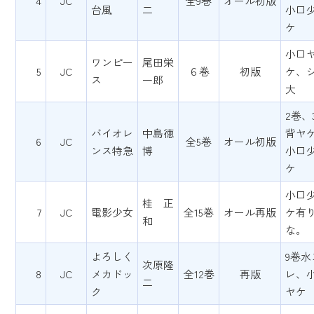
4
JC
全9巻
オール初版
台風
二
小口
ケ
小口
ワンピー
尾田栄
5
JC
６巻
初版
ケ、
ス
一郎
大
2巻、
バイオレ
中島徳
背ヤ
6
JC
全5巻
オール初版
ンス特急
博
小口
ケ
小口
桂 正
7
JC
電影少女
全15巻
オール再版
ケ有
和
な。
よろしく
9巻水
次原隆
8
JC
メカドッ
全12巻
再版
レ、
二
ク
ヤケ