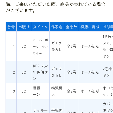
尚、ご来店いただいた際、商品が売れている場合
がございます。
番号
出版社
タイトル
作家名
全巻数
初版、再版
状態
1巻角
スーパーボ
ガモウ
タミ
1
JC
全2巻
オール初版
ーヤ ケン
ひろし
巻小
ちゃん
ヤケ
ぼくは少
ガモウ
2巻小
2
JC
年探偵ダ
全2巻
オール初版
ヤケ
ひろし
ン
酒呑・ド
梅沢勇
小口
3
JC
全2巻
オール初版
ーン
人
ケ、
カバ
リッキー
平松伸
少ヤ