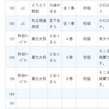
どうどう
川崎の
小口
135
JC
全１巻
初版
野郎
ぼる
ミ
私立極道
宮下あ
小口
136
JC
全１巻
初版
高校
きら
ケ。
秋田ﾁｬ
どおく
137
暴力大将
４巻
初版
背少
ﾝﾋﾟｵﾝ
まん
そこ
秋田ﾁｬ
どおく
138
暴力大将
５巻
初版
綺麗
ﾝﾋﾟｵﾝ
まん
す。
そこ
秋田ﾁｬ
どおく
139
暴力大将
６巻
初版
綺麗
ﾝﾋﾟｵﾝ
まん
す。
140
141