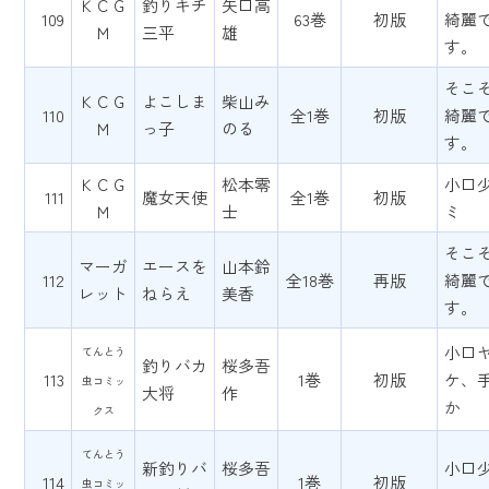
ＫＣＧ
釣りキチ
矢口高
109
63巻
初版
綺麗
Ｍ
三平
雄
す。
そこ
ＫＣＧ
よこしま
柴山み
110
全1巻
初版
綺麗
Ｍ
っ子
のる
す。
ＫＣＧ
松本零
小口
111
魔女天使
全1巻
初版
Ｍ
士
ミ
そこ
マーガ
エースを
山本鈴
112
全18巻
再版
綺麗
レット
ねらえ
美香
す。
小口
てんとう
釣りバカ
桜多吾
113
1巻
初版
ケ、
虫コミッ
大将
作
か
クス
てんとう
新釣りバ
桜多吾
小口
114
1巻
初版
虫コミッ