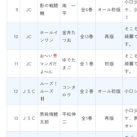
小口
影の戦闘
南 一
9
JC
全6巻
オール初版
ケ、
機
平
ミ
そこ
ホールイ
金井た
10
JC
全13巻
再版
綺麗
ンワン
つお
す。
お～い
そこ
ゆでた
11
JC
全１巻
初版
綺麗
マンガだ
まご
す。
よ～ん
ルーズ！
コンタ
12
ＪＳＣ
ルーズ
全２巻
オール初版
小口
ロウ
小口
男純情鯉
平松伸
13
ＪＳＣ
全1巻
再版
ケ、
太郎
二
オレ