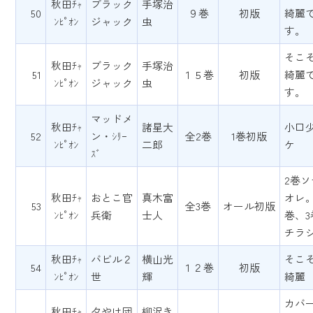
秋田ﾁｬ
ブラック
手塚治
50
９巻
初版
綺麗
ﾝﾋﾟｵﾝ
ジャック
虫
す。
そこ
秋田ﾁｬ
ブラック
手塚治
51
１５巻
初版
綺麗
ﾝﾋﾟｵﾝ
ジャック
虫
す。
マッドメ
秋田ﾁｬ
諸星大
小口
52
ン・ｼﾘｰ
全2巻
1巻初版
ﾝﾋﾟｵﾝ
二郎
ケ
ｽﾞ
2巻ソ
秋田ﾁｬ
おとこ官
真木富
オレ。
53
全3巻
オール初版
ﾝﾋﾟｵﾝ
兵衛
士人
巻、3
チラ
秋田ﾁｬ
バビル２
横山光
そこ
54
１２巻
初版
ﾝﾋﾟｵﾝ
世
輝
綺麗
カバ
秋田ﾁｬ
夕やけ団
柳沢き