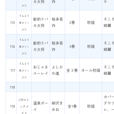
カ大将
作
ケ
クス
てんとう
新釣りバ
桜多吾
そこ
115
2巻
初版
虫コミッ
カ大将
作
綺麗
クス
てんとう
新釣りバ
桜多吾
そこ
116
3巻
初版
虫コミッ
カ大将
作
綺麗
クス
てんとう
おじゃま
よしか
そこ
117
全３巻
オール初版
虫コミッ
ユーレイ
わ進
綺麗
クス
118
カバ
CMコミ
温泉ボー
柳沢き
デヤ
119
全1巻
初版
ックメ
イ
みお
レ、
イト