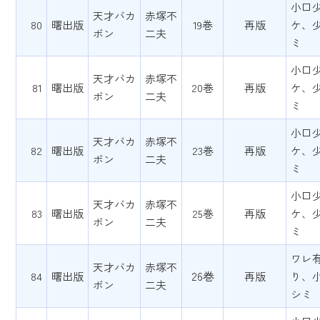
小口
天才バカ
赤塚不
80
曙出版
19巻
再版
ケ、
ボン
二夫
ミ
小口
天才バカ
赤塚不
81
曙出版
20巻
再版
ケ、
ボン
二夫
ミ
小口
天才バカ
赤塚不
82
曙出版
23巻
再版
ケ、
ボン
二夫
ミ
小口
天才バカ
赤塚不
83
曙出版
25巻
再版
ケ、
ボン
二夫
ミ
ワレ
天才バカ
赤塚不
26巻
84
曙出版
再版
り、
ボン
二夫
シミ