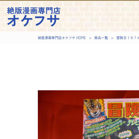
絶版漫画専門店オケフサ HOME
>
商品一覧
>
冒険王１９７４