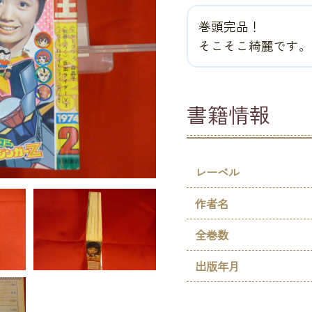
巻頭完品！
そこそこ綺麗です。
書籍情報
レーベル
作者名
全巻数
出版年月