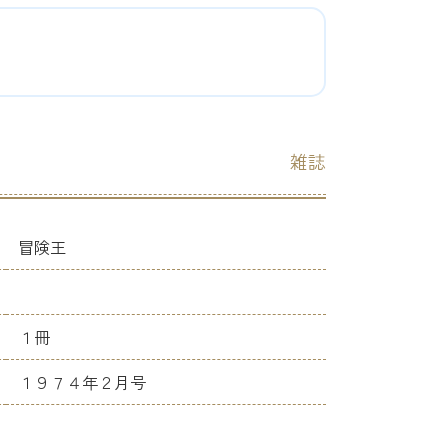
雑誌
冒険王
１冊
１９７４年２月号