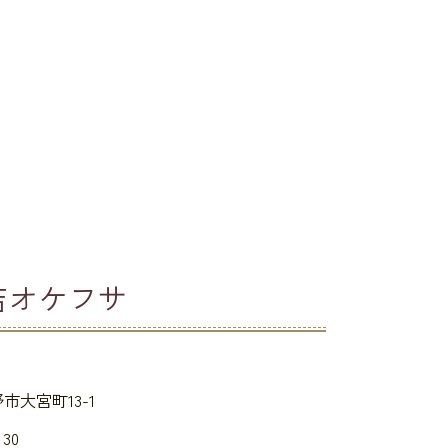
店オケフサ
市大宮町13-1
：30