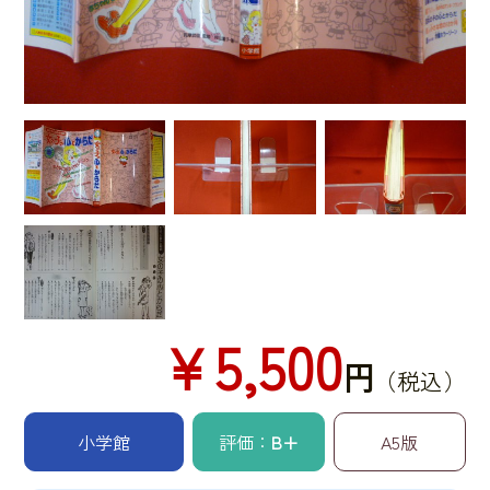
￥5,500
円
（税込）
小学館
評価：
B+
A5版