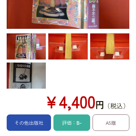
￥4,400
円
（税込）
その他出版社
評価：
B-
A5版