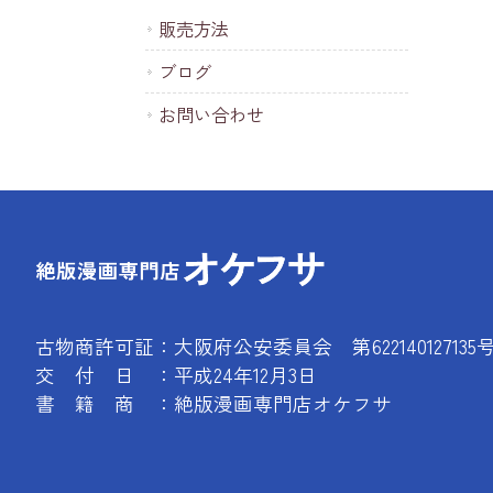
販売方法
ブログ
お問い合わせ
古物商許可証：大阪府公安委員会 第622140127135
交 付 日 ：平成24年12月3日
書 籍 商 ：絶版漫画専門店オケフサ