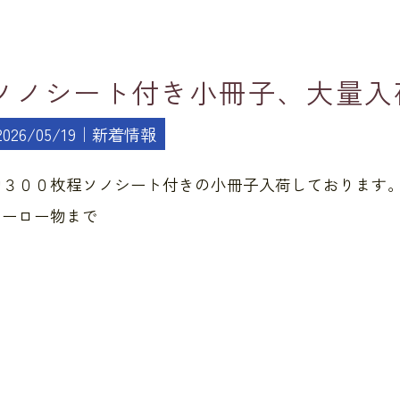
ソノシート付き小冊子、大量入
2026/05/19｜
新着情報
約３００枚程ソノシート付きの小冊子入荷しております。
ヒーロー物まで